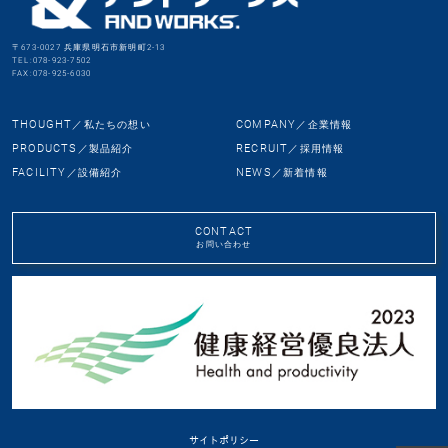
〒673-0027 兵庫県明石市新明町2-13
TEL:078-923-7502
FAX:078-925-6030
THOUGHT
COMPANY
／私たちの想い
／企業情報
PRODUCTS
RECRUIT
／製品紹介
／採用情報
FACILITY
NEWS
／設備紹介
／新着情報
CONTACT
お問い合わせ
サイトポリシー