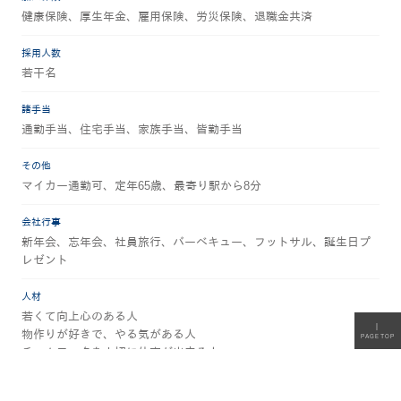
健康保険、厚生年金、雇用保険、労災保険、退職金共済
採用人数
若干名
諸手当
通勤手当、住宅手当、家族手当、皆勤手当
その他
マイカー通勤可、定年65歳、最寄り駅から8分
会社行事
新年会、忘年会、社員旅行、バーベキュー、フットサル、誕生日プ
レゼント
人材
若くて向上心のある人
｜
物作りが好きで、やる気がある人
PAGETOP
チームワークを大切に仕事が出来る人
経験者、技術をお持ちの方優遇