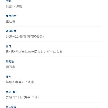
年齢
18歳～50歳
雇用形態
正社員
勤務時間
8:00～16:45(休憩時間45分)
休日
日･祝･他※当社の年間カレンダーによる
勤務地
明石市
給与
経験を考慮の上決定
昇給･賞与
昇給:年1回／賞与:年2回
加入保険