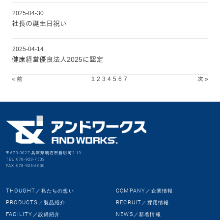
2025-04-30
社長の誕生日祝い
2025-04-14
健康経営優良法人2025に認定
« 前
1
2
3
4
5
6
7
次 »
〒673-0027 兵庫県明石市新明町2-13
TEL:078-923-7502
FAX:078-925-6030
THOUGHT
COMPANY
／私たちの想い
／企業情報
PRODUCTS
RECRUIT
／製品紹介
／採用情報
FACILITY
NEWS
／設備紹介
／新着情報