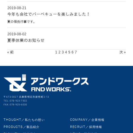
2019-08-21
今年も会社でバーベキューを楽しみました！
夏の恒例行事です。
2019-08-02
夏季休業のお知らせ
« 前
1
2
3
4
5
6
7
次 »
〒673-0027 兵庫県明石市新明町2-13
TEL:078-923-7502
FAX:078-925-6030
THOUGHT
COMPANY
／私たちの想い
／企業情報
PRODUCTS
RECRUIT
／製品紹介
／採用情報